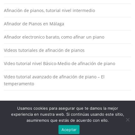
Afinación de pianos, tutorial nivel intermedio
Afinador de Pianos en Málaga
Afinador electronico barato, como afinar un piano
Videos tutoriales de afinación de pianos
Video tutorial nivel Básico-Medio de afinación de piano
Video tutorial avanzado de afinación de piano – El
temperamento
Usamos cookies para asegurar que te damos la mejor
experiencia en nuestra web. Si continúas usando este sitio,
asumiremos que estás de acuerdo con ello.
Copyright © 2026 Cómo Afinar Pianos. All Rights Reserved.
Aceptar