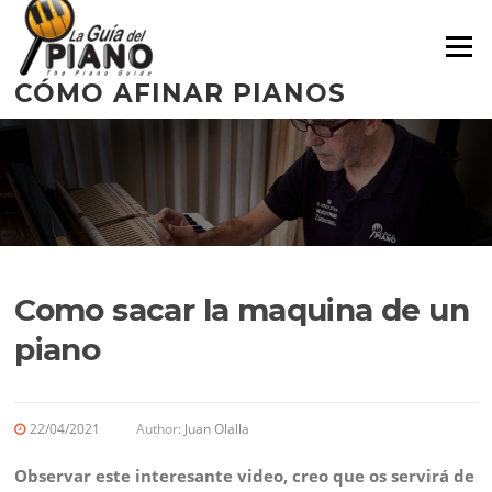
Skip
to
Menu
content
CÓMO AFINAR PIANOS
Como sacar la maquina de un
piano
22/04/2021
Author:
Juan Olalla
Observar este interesante video, creo que os servirá de