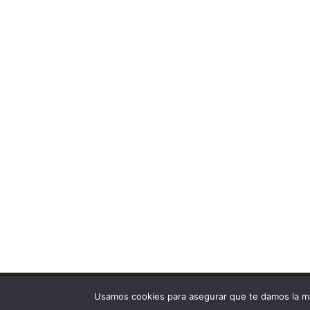
Screenr
Copyright © 2026 Cómo Afinar Pianos. All Rights Reserv
Usamos cookies para asegurar que te damos la me