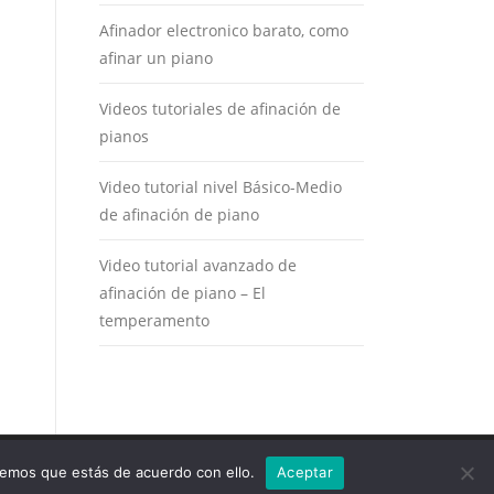
Afinador electronico barato, como
afinar un piano
Videos tutoriales de afinación de
pianos
Video tutorial nivel Básico-Medio
de afinación de piano
Video tutorial avanzado de
afinación de piano – El
temperamento
remos que estás de acuerdo con ello.
Aceptar