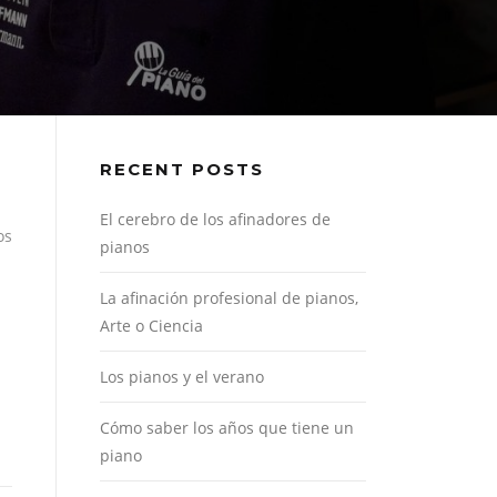
RECENT POSTS
El cerebro de los afinadores de
os
pianos
La afinación profesional de pianos,
Arte o Ciencia
Los pianos y el verano
Cómo saber los años que tiene un
piano