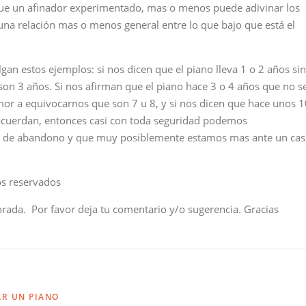
que un afinador experimentado, mas o menos puede adivinar los
una relación mas o menos general entre lo que bajo que está el
lgan estos ejemplos: si nos dicen que el piano lleva 1 o 2 años sin
on 3 años. Si nos afirman que el piano hace 3 o 4 años que no s
or a equivocarnos que son 7 u 8, y si nos dicen que hace unos 1
acuerdan, entonces casi con toda seguridad podemos
do de abandono y que muy posiblemente estamos mas ante un ca
os reservados
orada. Por favor deja tu comentario y/o sugerencia. Gracias
AR UN PIANO